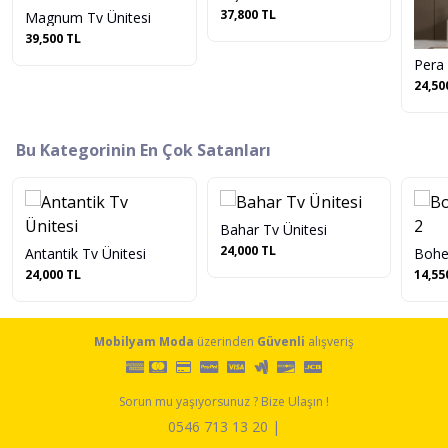
37,800 TL
Magnum Tv Ünitesi
39,500 TL
Pera 
24,50
Bu Kategorinin En Çok Satanları
Bahar Tv Ünitesi
24,000 TL
Antantik Tv Ünitesi
Bohe
24,000 TL
14,55
Mobilyam Moda
üzerinden
Güvenli
alışveriş
Sorun mu yaşıyorsunuz ? Bize Ulaşın !
0546 713 13 20 |