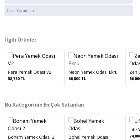
Ürün Yorumları
İlgili Ürünler
Pera Yemek Odası V2
Neon Yemek Odası Ekru
Zen 
58,750 TL
66,800 TL
66,00
Bu Kategorinin En Çok Satanları
Life
74,00
Bohem Yemek Odası 2
Bohel Yemek Odası