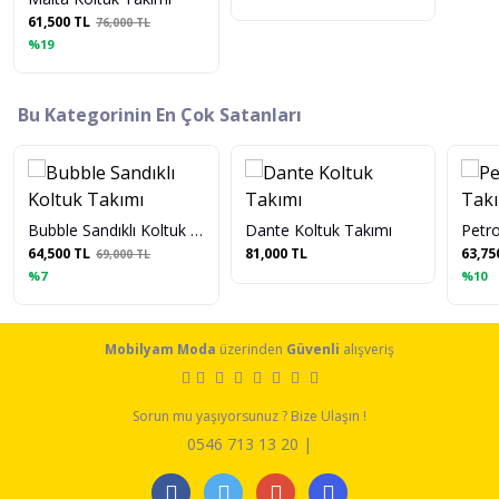
61,500 TL
76,000 TL
%19
Bu Kategorinin En Çok Satanları
Bubble Sandıklı Koltuk Takımı
Dante Koltuk Takımı
Petr
64,500 TL
81,000 TL
63,75
69,000 TL
%7
%10
Mobilyam Moda
üzerinden
Güvenli
alışveriş
Sorun mu yaşıyorsunuz ? Bize Ulaşın !
0546 713 13 20 |