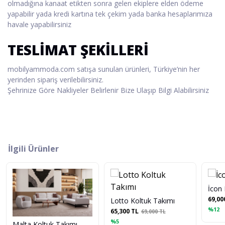
olmadığına kanaat etikten sonra gelen ekiplere elden ödeme
yapabilir yada kredi kartına tek çekim yada banka hesaplarımıza
havale yapabilirsiniz
TESLİMAT ŞEKİLLERİ
mobilyammoda.com satışa sunulan ürünleri, Türkiye’nin her
yerinden sipariş verilebilirsiniz.
Şehrinize Göre Nakliyeler Belirlenir Bize Ulaşıp Bilgi Alabilirsiniz
İlgili Ürünler
İcon 
69,00
Lotto Koltuk Takımı
%12
65,300 TL
69,000 TL
%5
Malta Koltuk Takımı