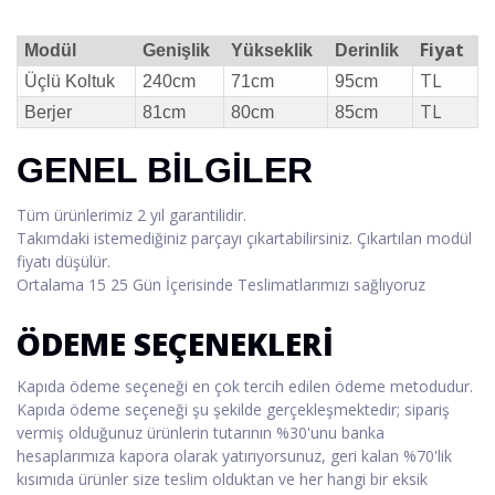
Fiyat
Modül
Genişlik
Yükseklik
Derinlik
TL
Üçlü Koltuk
240cm
71cm
95cm
TL
Berjer
81cm
80cm
85cm
GENEL BİLGİLER
Tüm ürünlerimiz 2 yıl garantilidir.
Takımdaki istemediğiniz parçayı çıkartabilirsiniz. Çıkartılan modül
fiyatı düşülür.
Ortalama 15 25 Gün İçerisinde Teslimatlarımızı sağlıyoruz
ÖDEME SEÇENEKLERİ
Kapıda ödeme seçeneği en çok tercih edilen ödeme metodudur.
Kapıda ödeme seçeneği şu şekilde gerçekleşmektedir; sipariş
vermiş olduğunuz ürünlerin tutarının %30'unu banka
hesaplarımıza kapora olarak yatırıyorsunuz, geri kalan %70'lik
kısımıda ürünler size teslim olduktan ve her hangi bir eksik