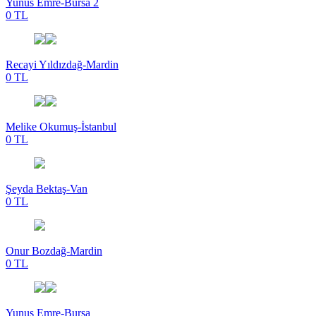
Yunus Emre-Bursa 2
0 TL
Recayi Yıldızdağ-Mardin
0 TL
Melike Okumuş-İstanbul
0 TL
Şeyda Bektaş-Van
0 TL
Onur Bozdağ-Mardin
0 TL
Yunus Emre-Bursa