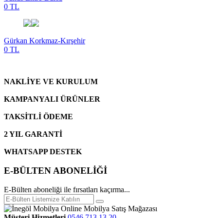
0 TL
Gürkan Korkmaz-Kırşehir
0 TL
NAKLİYE VE KURULUM
KAMPANYALI ÜRÜNLER
TAKSİTLİ ÖDEME
2 YIL GARANTİ
WHATSAPP DESTEK
E-BÜLTEN ABONELİĞİ
E-Bülten aboneliği ile fırsatları kaçırma...
Müşteri Hizmetleri
0546 713 13 20