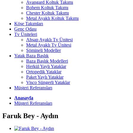
Avangard Koltuk Takımı
Bohem Koltuk Takımı
Chester Koltuk Takımı
Metal Ayaklı Koltuk Takımı
Köşe Takımları
Genç Odası
Tv Üniteleri
Ahşap Ayaklı Tv Ünitesi
Metal Ayaklı Tv Ünitesi
Şömineli Modeller
Yatak Baza Başlık
Baza Başlık Modelleri
Herkül Yaylı Yataklar
Ortopedik Yataklar
Paket Yaylı Yataklar
Visco Süngerli Yataklar
Müşteri Referansları
Anasayfa
Müşteri Referansları
Faruk Bey - Aydın