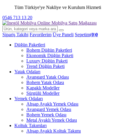
Tüm Türkiye'ye Nakliye ve Kurulum Hizmeti
0546 713 13 20
Sipariş Takibi
Favorilerim
Üye Paneli
Sepetim(
0
)
0
Düğün Paketleri
Bohem Düğün Paketleri
Ekonomik Düğün Paketi
Luxury Düğün Paketi
Trend Düğün Paketi
Yatak Odaları
Avangard Yatak Odası
Bohem Yatak Odası
Kapaklı Modeller
Sürgülü Modeller
Yemek Odaları
Ahşap Ayaklı Yemek Odası
Avangard Yemek Odası
Bohem Yemek Odası
Metal Ayaklı Yemek Odası
Koltuk Takımları
Ahşap Ayaklı Koltuk Takımı