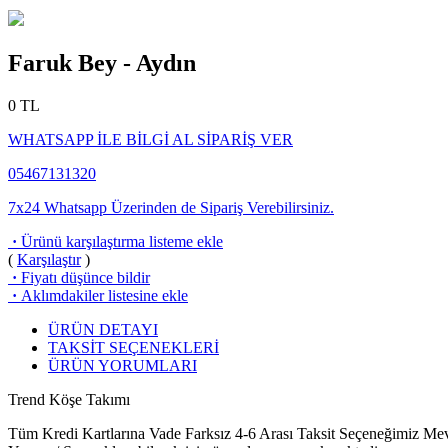
Faruk Bey - Aydın
0
TL
WHATSAPP İLE BİLGİ AL SİPARİŞ VER
05467131320
7x24 Whatsapp Üzerinden de Sipariş Verebilirsiniz.
·
Ürünü karşılaştırma listeme ekle
(
Karşılaştır
)
·
Fiyatı düşünce bildir
·
Aklımdakiler listesine ekle
ÜRÜN DETAYI
TAKSİT SEÇENEKLERİ
ÜRÜN YORUMLARI
Trend Köşe Takımı
Tüm Kredi Kartlarına Vade Farksız 4-6 Arası Taksit Seçeneğimiz Mev