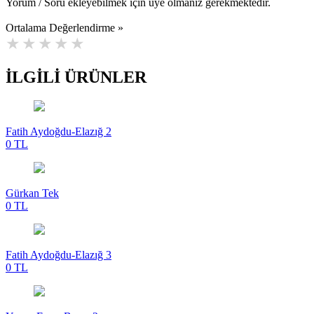
Yorum / Soru ekleyebilmek için üye olmanız gerekmektedir.
Ortalama Değerlendirme »
İLGİLİ ÜRÜNLER
Fatih Aydoğdu-Elazığ 2
0 TL
Gürkan Tek
0 TL
Fatih Aydoğdu-Elazığ 3
0 TL