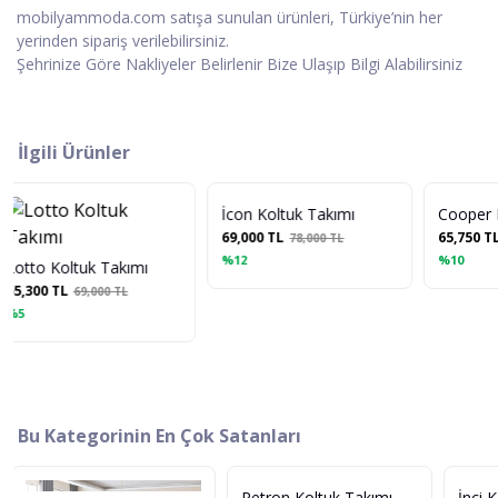
mobilyammoda.com satışa sunulan ürünleri, Türkiye’nin her
yerinden sipariş verilebilirsiniz.
Şehrinize Göre Nakliyeler Belirlenir Bize Ulaşıp Bilgi Alabilirsiniz
İlgili Ürünler
İcon Koltuk Takımı
Cooper Koltuk Takımı
69,000 TL
65,750 TL
78,000 TL
73,000 TL
%12
%10
 Takımı
00 TL
Bu Kategorinin En Çok Satanları
Petron Koltuk Takımı
İnci Koltuk Takım