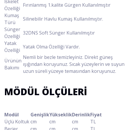
İskelet
Fırınlanmış 1.kalite Gürgen Kullanılmıştır
Özelliği
Kumaş
Silinebilir Havlu Kumaş Kullanılmıştır.
Türü
Sünger
32DNS Soft Sünger Kullanılmıştır
Özelliği
Yatak
Yatak Olma Özelliği Vardır.
Özelliği
Nemli bir bezle temizleyiniz. Direkt güneş
Ürünün
ışığından koruyunuz. Sıcak yüzeylerin ve suyun
Bakımı
uzun süreli yüzeye temasından koruyunuz.
MÖDÜL ÖLÇÜLERİ
Modül
Genişlik
Yükseklik
Derinlik
Fiyat
Üçlü Koltuk
TL
cm
cm
cm
Berjer
cm
cm
TL
cm