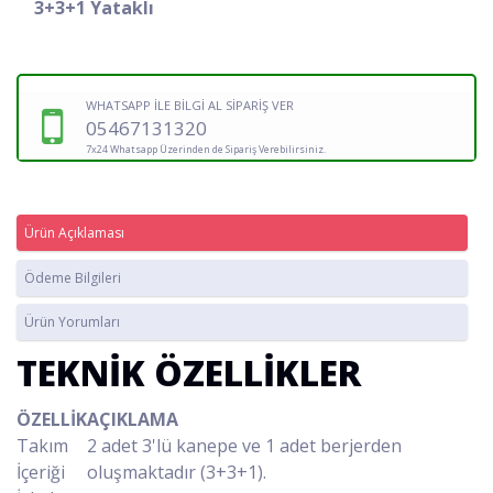
3+3+1 Yataklı
WHATSAPP İLE BİLGİ AL SİPARİŞ VER
05467131320
7x24 Whatsapp Üzerinden de Sipariş Verebilirsiniz.
Ürün Açıklaması
Ödeme Bilgileri
Ürün Yorumları
TEKNİK ÖZELLİKLER
ÖZELLİK
AÇIKLAMA
Takım
2 adet 3'lü kanepe ve 1 adet berjerden
İçeriği
oluşmaktadır (3+3+1).