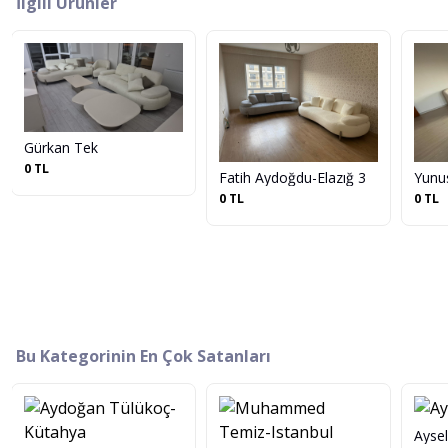
İlgili Ürünler
Gürkan Tek
0 TL
Fatih Aydoğdu-Elazığ 3
Yunu
0 TL
0 TL
Bu Kategorinin En Çok Satanları
Aysel