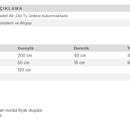
ÇIKLAMA
adet Alt ,Üst Tv ünitesi bulunmaktadır.
untalem ve Ahşap
Genişlik
Derinlik
Y
200 cm
40 cm
4
50 cm
16 cm
8
120 cm
lan modül fiyatı düşülür.
z