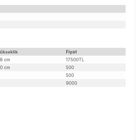
Fiyat
ükseklik
8 cm
17.500TL
0 cm
500
500
9000