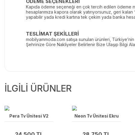
ÖDEME SEÇENEKLERİ
Kapıda ödeme seçeneği en çok tercih edilen ödeme me
hesaplarımıza kapora olarak yatırıyorsunuz, geri kalan
yapabilir yada kredi kartına tek çekim yada banka hesa
TESLİMAT ŞEKİLLERİ
mobilyammoda.com satışa sunulan ürünleri, Türkiye’nin he
Şehrinize Göre Nakliyeler Belirlenir Bize Ulaşıp Bilgi Alab
İLGİLİ ÜRÜNLER
Pera Tv Ünitesi V2
Neon Tv Ünitesi Ekru
24,500 TL
28,750 TL