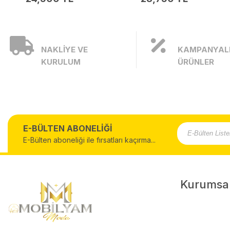
NAKLİYE VE
KAMPANYAL
KURULUM
ÜRÜNLER
E-BÜLTEN ABONELİĞİ
E-Bülten aboneliği ile fırsatları kaçırma...
Kurumsa