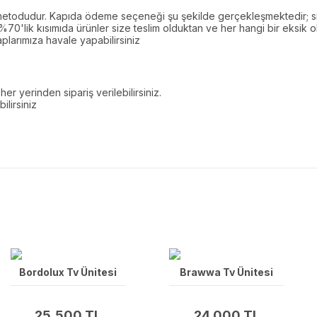
todudur. Kapıda ödeme seçeneği şu şekilde gerçekleşmektedir; sip
 %70'lik kısımıda ürünler size teslim olduktan ve her hangi bir eksi
plarımıza havale yapabilirsiniz
r yerinden sipariş verilebilirsiniz.
ilirsiniz
Bordolux Tv Ünitesi
Brawwa Tv Ünitesi
25,500 TL
24,000 TL