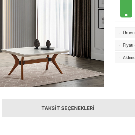
Ürünü 
·
Fiyatı
·
Aklımd
·
TAKSİT SEÇENEKLERİ