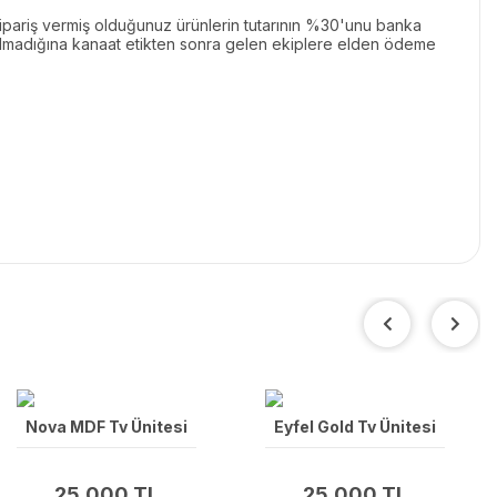
ariş vermiş olduğunuz ürünlerin tutarının %30'unu banka
k olmadığına kanaat etikten sonra gelen ekiplere elden ödeme
Nova MDF Tv Ünitesi
Eyfel Gold Tv Ünitesi
25,000 TL
25,000 TL