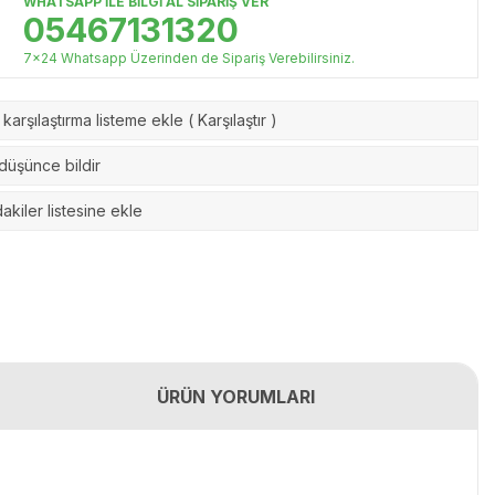
WHATSAPP İLE BİLGİ AL SİPARİŞ VER
05467131320
7x24 Whatsapp Üzerinden de Sipariş Verebilirsiniz.
karşılaştırma listeme ekle
(
Karşılaştır
)
 düşünce bildir
akiler listesine ekle
ÜRÜN YORUMLARI