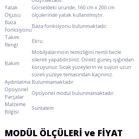
Yatak
Görseldeki üründe, 160 cm x 200 cm
Ölçüsü
ölçülerinde yatak kullanılmıştır.
Baza
Baza fonksiyonu bulunmaktadır.
Fonksiyonu
Takım
Ekru
Rengi
Mobilyalarınızın temizliğini nemli bezle
silerek yapabilirsiniz. Direkt güneş ışığından
Bakım
koruyunuz. Sıcak yüzeylerin ve suyun uzun
süreli yüzeye temasından kaçınınız.
Aydınlatma
Bulunmamaktadır
Opsiyonel
Opsiyonel modül bulunmamaktadır.
Parçalar
Malzeme
Suntalem
Bilgisi
MODÜL ÖLÇÜLERİ ve FİYAT