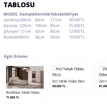
TABLOSU
MODÜL
Genişlik
Derinlik
Yükseklik
Fiyat
Gardırop
260cm
60cm
217cm
30.500TL
Karyola
220cm
190cm
85cm
15.000TL
Şifonyer
121cm
42cm
80cm
12.000TL
Komodin
60cm
42cm
50cm
10.000TL
İlgili Ürünler
İnci Yatak Odası Ekru
Zen 
69,000 TL
81,00
Bordolux Yatak Odası
71,850 TL