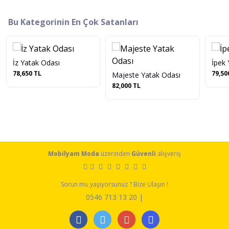
Bu Kategorinin En Çok Satanları
İz Yatak Odası
İpek 
78,650 TL
79,50
Majeste Yatak Odası
82,000 TL
Mobilyam Moda
üzerinden
Güvenli
alışveriş
Sorun mu yaşıyorsunuz ? Bize Ulaşın !
0546 713 13 20 |