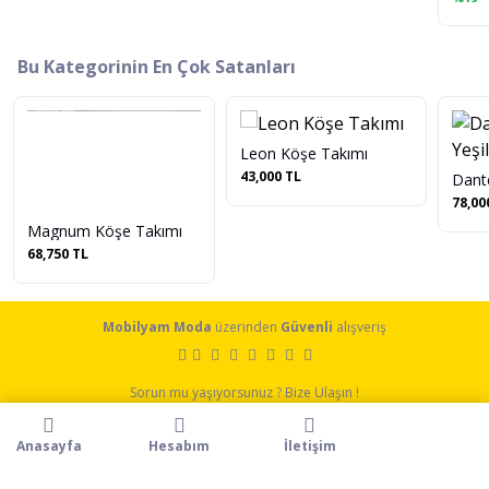
Bu Kategorinin En Çok Satanları
Leon Köşe Takımı
43,000 TL
Dant
78,00
Magnum Köşe Takımı
68,750 TL
Mobilyam Moda
üzerinden
Güvenli
alışveriş
Sorun mu yaşıyorsunuz ? Bize Ulaşın !
0546 713 13 20 |
Anasayfa
Hesabım
İletişim