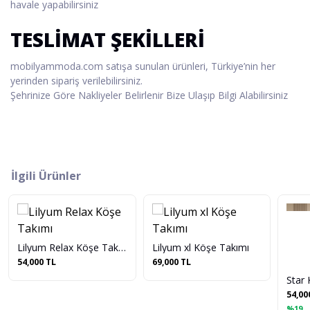
havale yapabilirsiniz
TESLİMAT ŞEKİLLERİ
mobilyammoda.com satışa sunulan ürünleri, Türkiye’nin her
yerinden sipariş verilebilirsiniz.
Şehrinize Göre Nakliyeler Belirlenir Bize Ulaşıp Bilgi Alabilirsiniz
İlgili Ürünler
Lilyum Relax Köşe Takımı
Lilyum xl Köşe Takımı
54,000 TL
69,000 TL
Star
54,00
%19