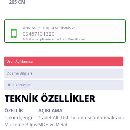
205 CM
WHATSAPP İLE BİLGİ AL SİPARİŞ VER
05467131320
7x24 Whatsapp Üzerinden de Sipariş Verebilirsiniz.
Ürün Açıklaması
Ödeme Bilgileri
Ürün Yorumları
TEKNİK ÖZELLİKLER
ÖZELLİK
AÇIKLAMA
Takım İçeriği
1 adet Alt ,Üst Tv ünitesi bulunmaktadır.
Malzeme Bilgisi
MDF ve Metal