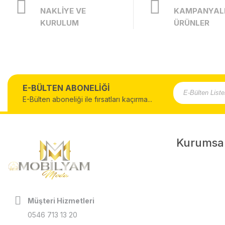
NAKLİYE VE
KAMPANYAL
KURULUM
ÜRÜNLER
E-BÜLTEN ABONELİĞİ
E-Bülten aboneliği ile fırsatları kaçırma...
Kurumsa
Müşteri Hizmetleri
0546 713 13 20