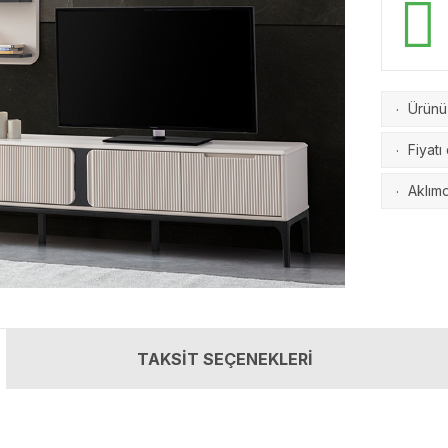
Ürünü 
·
Fiyatı
·
Aklımd
·
TAKSİT SEÇENEKLERİ