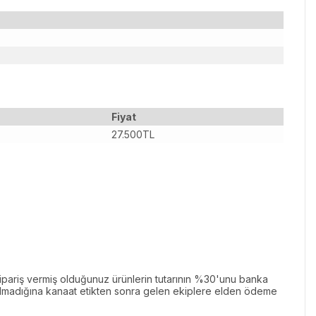
Fiyat
27.500TL
ariş vermiş olduğunuz ürünlerin tutarının %30'unu banka
k olmadığına kanaat etikten sonra gelen ekiplere elden ödeme