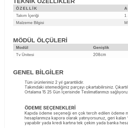
TEKNİK ÖZELLİKLER
ÖZELLİK
A
Takım İçeriği
1 
Malzeme Bilgisi
M
MÖDÜL ÖLÇÜLERİ
Modül
Genişlik
208cm
Tv Ünitesi
GENEL BİLGİLER
Tüm ürünlerimiz 2 yıl garantilidir.
Takımdaki istemediğiniz parçayı çıkartabilirsiniz. Çıkartı
Ortalama 15 25 Gün İçerisinde Teslimatlarımızı sağlıyoru
ÖDEME SEÇENEKLERİ
Kapıda ödeme seçeneği en çok tercih edilen ödeme me
hesaplarımıza kapora olarak yatırıyorsunuz, geri kalan
yapabilir yada kredi kartına tek çekim yada banka hesa