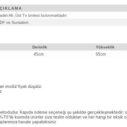
ÇIKLAMA
adet Alt ,Üst Tv ünitesi bulunmaktadır.
DF ve Suntalem
Derinlik
Yükseklik
45cm
55cm
lan modül fiyatı düşülür.
z
todudur. Kapıda ödeme seçeneği şu şekilde gerçekleşmektedir; sip
 %70'lik kısımıda ürünler size teslim olduktan ve her hangi bir eksi
plarımıza havale yapabilirsiniz