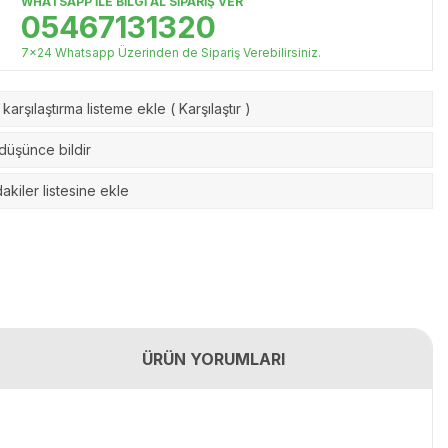
WHATSAPP İLE BİLGİ AL SİPARİŞ VER
05467131320
7x24 Whatsapp Üzerinden de Sipariş Verebilirsiniz.
karşılaştırma listeme ekle
(
Karşılaştır
)
 düşünce bildir
akiler listesine ekle
ÜRÜN YORUMLARI